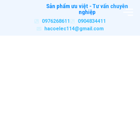
Sản phẩm ưu việt - Tư vấn chuyên
nghiệp
0976268611
0904834411
hacoelec114@gmail.com
Thiết bị GST
Home
/
Hệ thống PCCC
/ Thiết bị GST