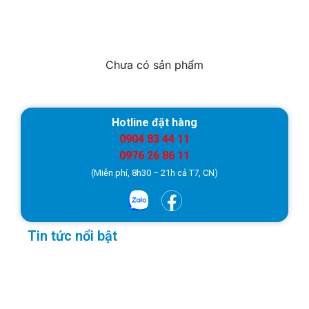
Chưa có sản phẩm
Hotline đặt hàng
0904 83 44 11
0976 26 86 11
(Miễn phí, 8h30 – 21h cả T7, CN)
Tin tức nổi bật
Đặc
của 
chữ
cháy
ABC
21/0